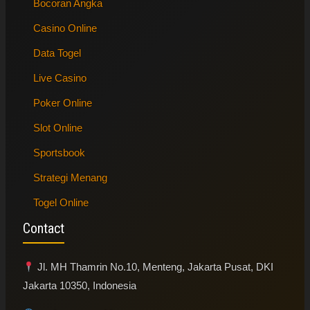
Bocoran Angka
Casino Online
Data Togel
Live Casino
Poker Online
Slot Online
Sportsbook
Strategi Menang
Togel Online
Contact
Jl. MH Thamrin No.10, Menteng, Jakarta Pusat, DKI
Jakarta 10350, Indonesia