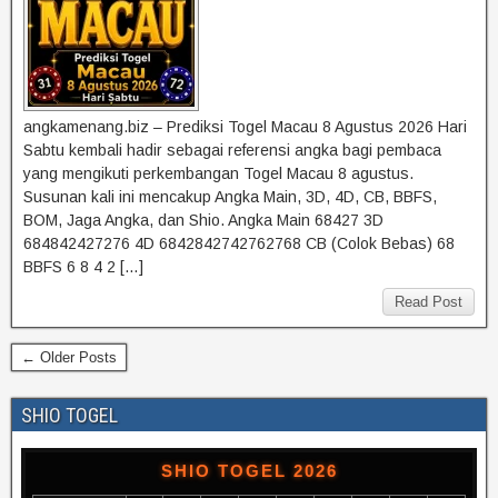
angkamenang.biz – Prediksi Togel Macau 8 Agustus 2026 Hari
Sabtu kembali hadir sebagai referensi angka bagi pembaca
yang mengikuti perkembangan Togel Macau 8 agustus.
Susunan kali ini mencakup Angka Main, 3D, 4D, CB, BBFS,
BOM, Jaga Angka, dan Shio. Angka Main 68427 3D
684842427276 4D 6842842742762768 CB (Colok Bebas) 68
BBFS 6 8 4 2 […]
Read Post
← Older Posts
SHIO TOGEL
SHIO TOGEL 2026