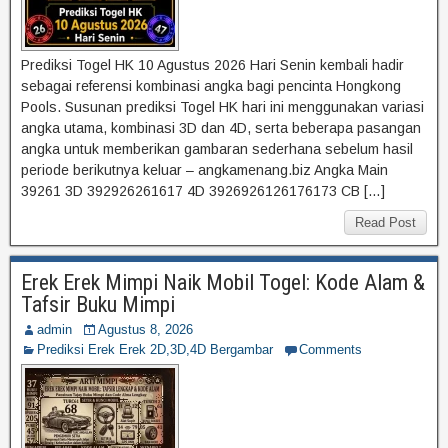
Prediksi Togel HK 10 Agustus 2026 Hari Senin kembali hadir
sebagai referensi kombinasi angka bagi pencinta Hongkong
Pools. Susunan prediksi Togel HK hari ini menggunakan variasi
angka utama, kombinasi 3D dan 4D, serta beberapa pasangan
angka untuk memberikan gambaran sederhana sebelum hasil
periode berikutnya keluar – angkamenang.biz Angka Main
39261 3D 392926261617 4D 3926926126176173 CB […]
Read Post
Erek Erek Mimpi Naik Mobil Togel: Kode Alam &
Tafsir Buku Mimpi
admin
Agustus 8, 2026
Prediksi Erek Erek 2D,3D,4D Bergambar
Comments