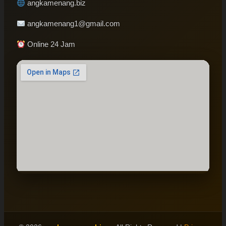
angkamenang.biz
angkamenang1@gmail.com
Online 24 Jam