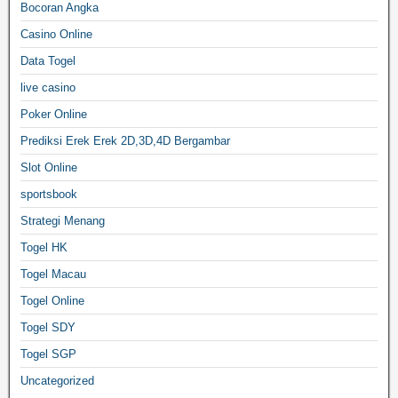
Bocoran Angka
Casino Online
Data Togel
live casino
Poker Online
Prediksi Erek Erek 2D,3D,4D Bergambar
Slot Online
sportsbook
Strategi Menang
Togel HK
Togel Macau
Togel Online
Togel SDY
Togel SGP
Uncategorized