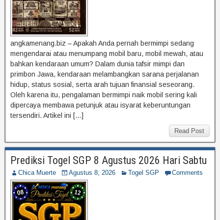
angkamenang.biz – Apakah Anda pernah bermimpi sedang
mengendarai atau menumpang mobil baru, mobil mewah, atau
bahkan kendaraan umum? Dalam dunia tafsir mimpi dan
primbon Jawa, kendaraan melambangkan sarana perjalanan
hidup, status sosial, serta arah tujuan finansial seseorang.
Oleh karena itu, pengalaman bermimpi naik mobil sering kali
dipercaya membawa petunjuk atau isyarat keberuntungan
tersendiri. Artikel ini […]
Read Post
Prediksi Togel SGP 8 Agustus 2026 Hari Sabtu
Chica Muerte
Agustus 8, 2026
Togel SGP
Comments