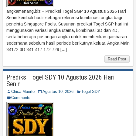
angkamenang.biz – Prediksi Togel SGP 10 Agustus 2026 Hari
Senin kembali hadir sebagai referensi kombinasi angka bagi
pencinta Singapore Pools. Susunan prediksi Togel SGP hari ini
menggunakan variasi angka utama, kombinasi 3D dan 4D,
serta beberapa pasangan angka untuk memberikan gambaran
sederhana sebelum hasil periode berikutnya keluar. Angka Main
84172 3D 841 417 172 729 […]
Read Post
Prediksi Togel SDY 10 Agustus 2026 Hari
Senin
Chica Muerte
Agustus 10, 2026
Togel SDY
Comments