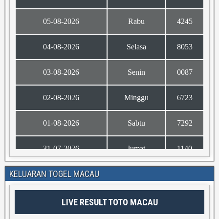
KELUARAN TOGEL MACAU
LIVE RESULT TOTO MACAU