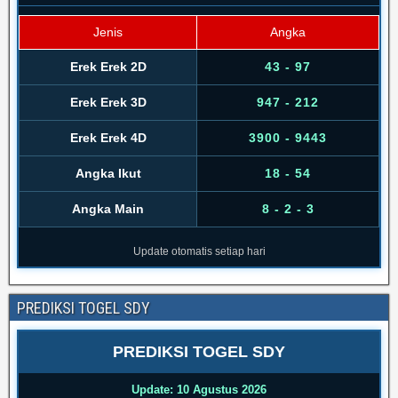
Jenis
Angka
Erek Erek 2D
43 - 97
Erek Erek 3D
947 - 212
Erek Erek 4D
3900 - 9443
Angka Ikut
18 - 54
Angka Main
8 - 2 - 3
Update otomatis setiap hari
PREDIKSI TOGEL SDY
PREDIKSI TOGEL SDY
Update: 10 Agustus 2026