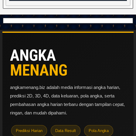
ANGKA
MENANG
angkamenang.biz adalah media informasi angka harian,
prediksi 2D, 3D, 4D, data keluaran, pola angka, serta
pembahasan angka harian terbaru dengan tampilan cepat,
ringan, dan mudah dipahami.
Prediksi Harian
Data Result
Pola Angka