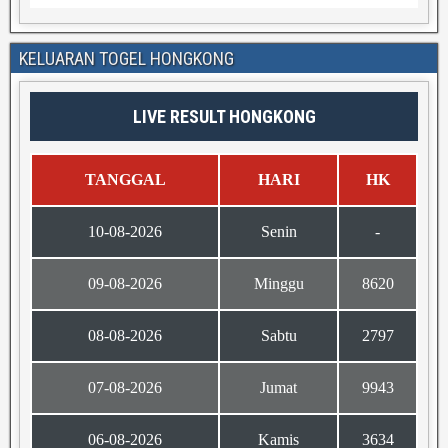
KELUARAN TOGEL HONGKONG
LIVE RESULT HONGKONG