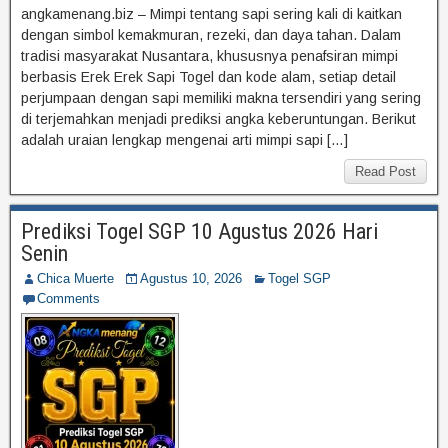
angkamenang.biz – Mimpi tentang sapi sering kali di kaitkan
dengan simbol kemakmuran, rezeki, dan daya tahan. Dalam
tradisi masyarakat Nusantara, khususnya penafsiran mimpi
berbasis Erek Erek Sapi Togel dan kode alam, setiap detail
perjumpaan dengan sapi memiliki makna tersendiri yang sering
di terjemahkan menjadi prediksi angka keberuntungan. Berikut
adalah uraian lengkap mengenai arti mimpi sapi […]
Read Post
Prediksi Togel SGP 10 Agustus 2026 Hari
Senin
Chica Muerte
Agustus 10, 2026
Togel SGP
Comments