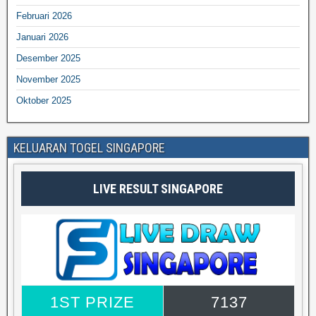
Februari 2026
Januari 2026
Desember 2025
November 2025
Oktober 2025
KELUARAN TOGEL SINGAPORE
LIVE RESULT SINGAPORE