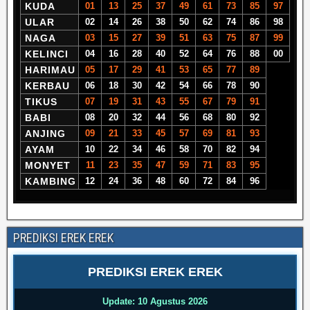
KUDA
01
13
25
37
49
61
73
85
97
ULAR
02
14
26
38
50
62
74
86
98
NAGA
03
15
27
39
51
63
75
87
99
KELINCI
04
16
28
40
52
64
76
88
00
HARIMAU
05
17
29
41
53
65
77
89
KERBAU
06
18
30
42
54
66
78
90
TIKUS
07
19
31
43
55
67
79
91
BABI
08
20
32
44
56
68
80
92
ANJING
09
21
33
45
57
69
81
93
AYAM
10
22
34
46
58
70
82
94
MONYET
11
23
35
47
59
71
83
95
KAMBING
12
24
36
48
60
72
84
96
PREDIKSI EREK EREK
PREDIKSI EREK EREK
Update: 10 Agustus 2026