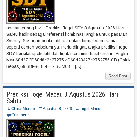
angkamenang.biz – Prediksi Togel SDY 8 Agustus 2026 Hari
Sabtu hadir sebagai referensi kombinasi angka untuk pasaran
Sydney. Susunan berikut dibuat dalam format yang sama
seperti contoh sebelumnya. Perlu diingat, angka prediksi Togel
SDY bersifat spekulatif dan tidak menjamin hasil undian. Angka
Main68427 3D684842427275 4D6842842742752756 CB (Colok
Bebas)68 BBFS6 8 4 2 7 BOM68 – […]
Read Post
Prediksi Togel Macau 8 Agustus 2026 Hari
Sabtu
Chica Muerte
Agustus 8, 2026
Togel Macau
Comments