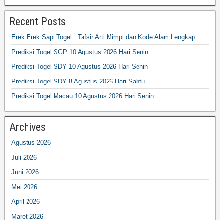
Recent Posts
Erek Erek Sapi Togel : Tafsir Arti Mimpi dan Kode Alam Lengkap
Prediksi Togel SGP 10 Agustus 2026 Hari Senin
Prediksi Togel SDY 10 Agustus 2026 Hari Senin
Prediksi Togel SDY 8 Agustus 2026 Hari Sabtu
Prediksi Togel Macau 10 Agustus 2026 Hari Senin
Archives
Agustus 2026
Juli 2026
Juni 2026
Mei 2026
April 2026
Maret 2026