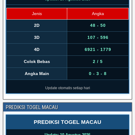
Jenis
Angka
2D
48 - 50
3D
107 - 596
4D
6921 - 1779
Colok Bebas
2 / 5
Angka Main
0 - 3 - 8
Update otomatis setiap hari
PREDIKSI TOGEL MACAU
PREDIKSI TOGEL MACAU
Update: 10 Agustus 2026