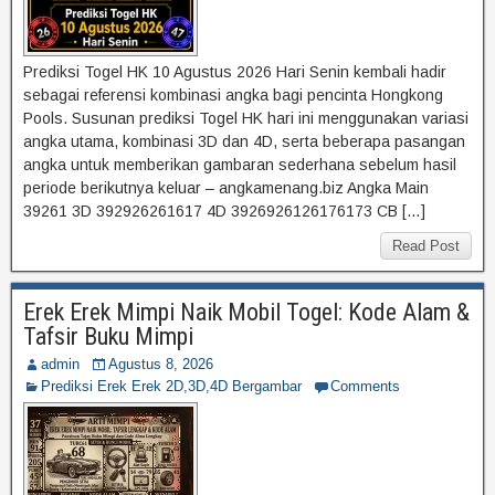
Prediksi Togel HK 10 Agustus 2026 Hari Senin kembali hadir
sebagai referensi kombinasi angka bagi pencinta Hongkong
Pools. Susunan prediksi Togel HK hari ini menggunakan variasi
angka utama, kombinasi 3D dan 4D, serta beberapa pasangan
angka untuk memberikan gambaran sederhana sebelum hasil
periode berikutnya keluar – angkamenang.biz Angka Main
39261 3D 392926261617 4D 3926926126176173 CB […]
Read Post
Erek Erek Mimpi Naik Mobil Togel: Kode Alam &
Tafsir Buku Mimpi
admin
Agustus 8, 2026
Prediksi Erek Erek 2D,3D,4D Bergambar
Comments