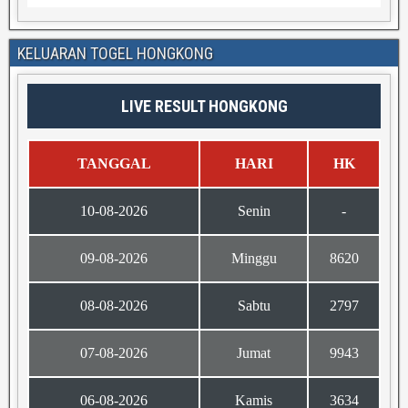
KELUARAN TOGEL HONGKONG
LIVE RESULT HONGKONG