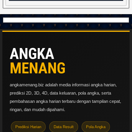
ANGKA
MENANG
angkamenang.biz adalah media informasi angka harian,
prediksi 2D, 3D, 4D, data keluaran, pola angka, serta
pembahasan angka harian terbaru dengan tampilan cepat,
ringan, dan mudah dipahami.
Prediksi Harian
Data Result
Pola Angka