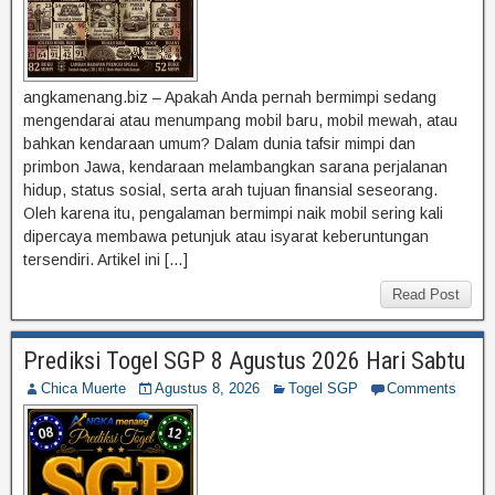
angkamenang.biz – Apakah Anda pernah bermimpi sedang
mengendarai atau menumpang mobil baru, mobil mewah, atau
bahkan kendaraan umum? Dalam dunia tafsir mimpi dan
primbon Jawa, kendaraan melambangkan sarana perjalanan
hidup, status sosial, serta arah tujuan finansial seseorang.
Oleh karena itu, pengalaman bermimpi naik mobil sering kali
dipercaya membawa petunjuk atau isyarat keberuntungan
tersendiri. Artikel ini […]
Read Post
Prediksi Togel SGP 8 Agustus 2026 Hari Sabtu
Chica Muerte
Agustus 8, 2026
Togel SGP
Comments