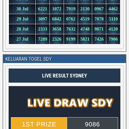
KELUARAN TOGEL SDY
LIVE RESULT SYDNEY