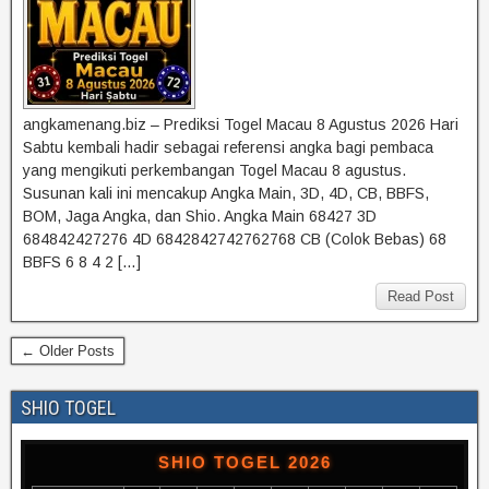
angkamenang.biz – Prediksi Togel Macau 8 Agustus 2026 Hari
Sabtu kembali hadir sebagai referensi angka bagi pembaca
yang mengikuti perkembangan Togel Macau 8 agustus.
Susunan kali ini mencakup Angka Main, 3D, 4D, CB, BBFS,
BOM, Jaga Angka, dan Shio. Angka Main 68427 3D
684842427276 4D 6842842742762768 CB (Colok Bebas) 68
BBFS 6 8 4 2 […]
Read Post
← Older Posts
SHIO TOGEL
SHIO TOGEL 2026