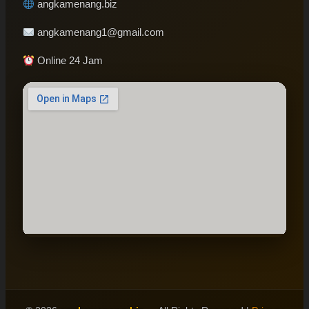
angkamenang.biz
angkamenang1@gmail.com
Online 24 Jam