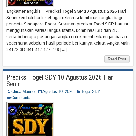
angkamenang.biz – Prediksi Togel SGP 10 Agustus 2026 Hari
Senin kembali hadir sebagai referensi kombinasi angka bagi
pencinta Singapore Pools. Susunan prediksi Togel SGP hari ini
menggunakan variasi angka utama, kombinasi 3D dan 4D,
serta beberapa pasangan angka untuk memberikan gambaran
sederhana sebelum hasil periode berikutnya keluar. Angka Main
84172 3D 841 417 172 729 […]
Read Post
Prediksi Togel SDY 10 Agustus 2026 Hari
Senin
Chica Muerte
Agustus 10, 2026
Togel SDY
Comments