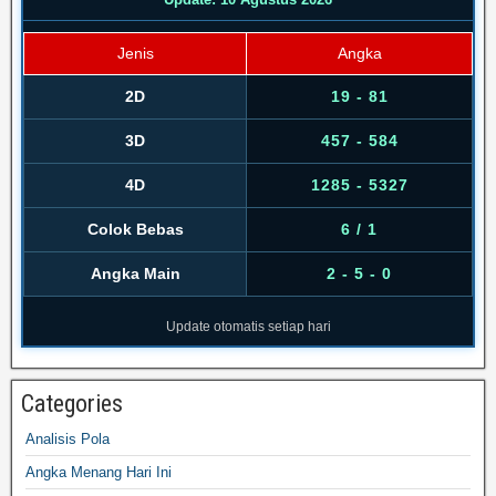
Jenis
Angka
2D
19 - 81
3D
457 - 584
4D
1285 - 5327
Colok Bebas
6 / 1
Angka Main
2 - 5 - 0
Update otomatis setiap hari
Categories
Analisis Pola
Angka Menang Hari Ini