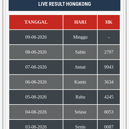
LIVE RESULT HONGKONG