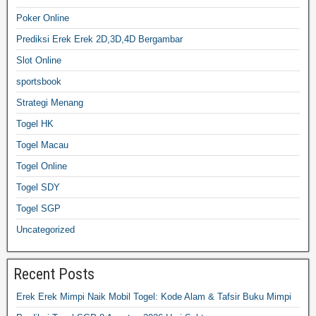
Poker Online
Prediksi Erek Erek 2D,3D,4D Bergambar
Slot Online
sportsbook
Strategi Menang
Togel HK
Togel Macau
Togel Online
Togel SDY
Togel SGP
Uncategorized
Recent Posts
Erek Erek Mimpi Naik Mobil Togel: Kode Alam & Tafsir Buku Mimpi