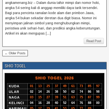
angkamenang.biz – Dalam dunia tafsir mimpi dan nomor hoki,
angka 54 sering kali di anggap memiliki daya tarik tersendiri.
Bagi para pencinta ramalan kode alam dan primbon Jawa,
angka 54 bukan sekadar deretan dua digit biasa. Nomor ini
menyimpan jalinan simbol yang menghubungkan mimpi,
peristiwa unik sehari-hari, dan prediksi angka keberuntungan.
Artikel ini akan mengupas […]
Read Post
← Older Posts
SHIO TOGEL
SHIO TOGEL 2026
KUDA
01
13
25
37
49
61
73
85
97
ULAR
02
14
26
38
50
62
74
86
98
NAGA
03
15
27
39
51
63
75
87
99
KELINCI
04
16
28
40
52
64
76
88
00
HARIMAU
05
17
29
41
53
65
77
89