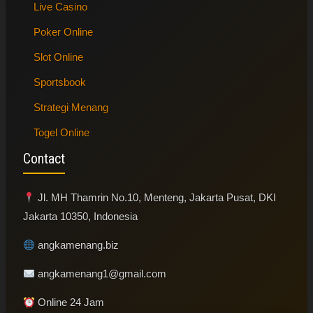
Live Casino
Poker Online
Slot Online
Sportsbook
Strategi Menang
Togel Online
Contact
Jl. MH Thamrin No.10, Menteng, Jakarta Pusat, DKI
Jakarta 10350, Indonesia
angkamenang.biz
angkamenang1@gmail.com
Online 24 Jam