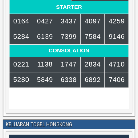
KELUARAN TOGEL HONGKONG