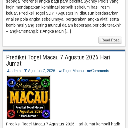
sebagai referensi angka bagi para pecinta Sydney Pools yang
ingin mendapatkan kombinasi terbaik sebelum hasil resmi
keluar. Prediksi Togel SDY 7 Agustus ini disusun berdasarkan
analisa pola angka sebelumnya, pergerakan angka aktif, serta
kombinasi yang sering muncul dalam beberapa periode terakhir
– angkamenang.biz Angka Main […]
Read Post
Prediksi Togel Macau 7 Agustus 2026 Hari
Jumat
admin
Agustus 7, 2026
Togel Macau
Comments
Prediksi Togel Macau 7 Agustus 2026 Hari Jumat kembali hadir