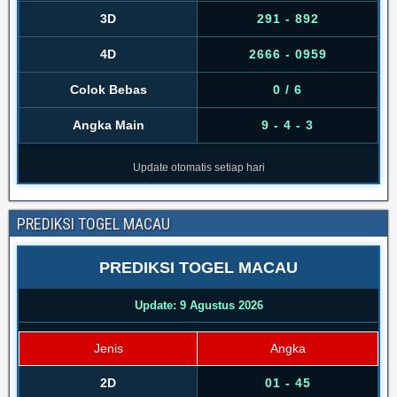
3D
291 - 892
4D
2666 - 0959
Colok Bebas
0 / 6
Angka Main
9 - 4 - 3
Update otomatis setiap hari
PREDIKSI TOGEL MACAU
PREDIKSI TOGEL MACAU
Update: 9 Agustus 2026
Jenis
Angka
2D
01 - 45