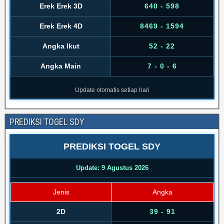
Erek Erek 3D
640 - 598
Erek Erek 4D
8469 - 1594
Angka Ikut
52 - 22
Angka Main
7 - 0 - 6
Update otomatis setiap hari
PREDIKSI TOGEL SDY
PREDIKSI TOGEL SDY
Update: 9 Agustus 2026
Jenis
Angka
2D
39 - 91