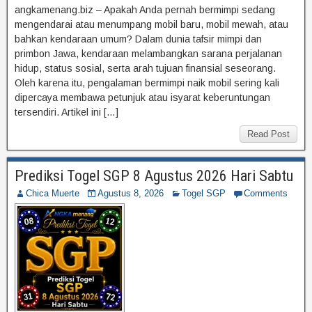
angkamenang.biz – Apakah Anda pernah bermimpi sedang
mengendarai atau menumpang mobil baru, mobil mewah, atau
bahkan kendaraan umum? Dalam dunia tafsir mimpi dan
primbon Jawa, kendaraan melambangkan sarana perjalanan
hidup, status sosial, serta arah tujuan finansial seseorang.
Oleh karena itu, pengalaman bermimpi naik mobil sering kali
dipercaya membawa petunjuk atau isyarat keberuntungan
tersendiri. Artikel ini […]
Read Post
Prediksi Togel SGP 8 Agustus 2026 Hari Sabtu
Chica Muerte
Agustus 8, 2026
Togel SGP
Comments