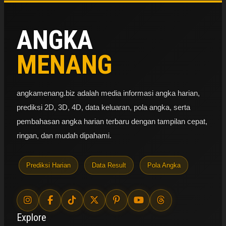
ANGKA
MENANG
angkamenang.biz adalah media informasi angka harian,
prediksi 2D, 3D, 4D, data keluaran, pola angka, serta
pembahasan angka harian terbaru dengan tampilan cepat,
ringan, dan mudah dipahami.
Prediksi Harian
Data Result
Pola Angka
Explore