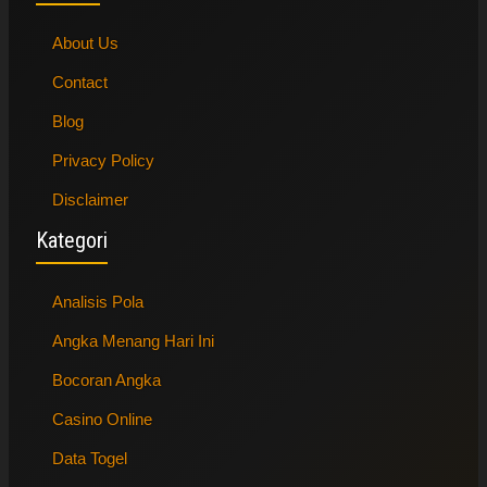
About Us
Contact
Blog
Privacy Policy
Disclaimer
Kategori
Analisis Pola
Angka Menang Hari Ini
Bocoran Angka
Casino Online
Data Togel