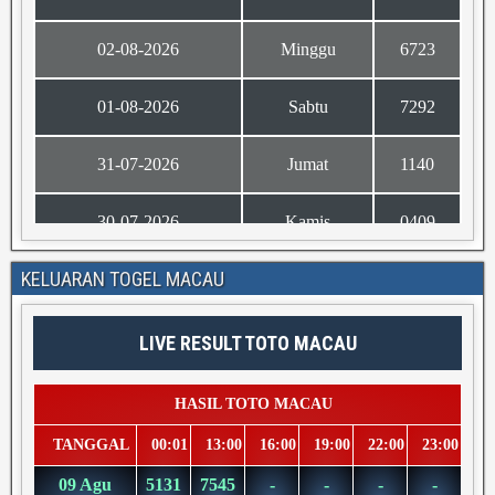
KELUARAN TOGEL MACAU
LIVE RESULT TOTO MACAU