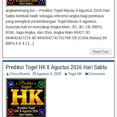
angkamenang.biz – Prediksi Togel Macau 8 Agustus 2026 Hari
Sabtu kembali hadir sebagai referensi angka bagi pembaca
yang mengikuti perkembangan Togel Macau 8 agustus.
Susunan kali ini mencakup Angka Main, 3D, 4D, CB, BBFS,
BOM, Jaga Angka, dan Shio. Angka Main 68427 3D
684842427276 4D 6842842742762768 CB (Colok Bebas) 68
BBFS 6 8 4 2 […]
Read Post
Prediksi Togel HK 8 Agustus 2026 Hari Sabtu
Chica Muerte
Agustus 8, 2026
Togel HK
Comments