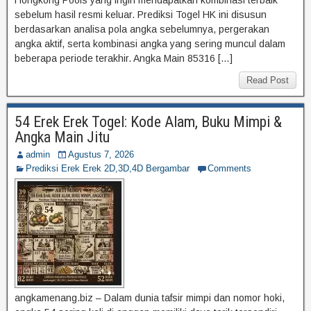
Hongkong Pools yang ingin mendapatkan kombinasi terbaik
sebelum hasil resmi keluar. Prediksi Togel HK ini disusun
berdasarkan analisa pola angka sebelumnya, pergerakan
angka aktif, serta kombinasi angka yang sering muncul dalam
beberapa periode terakhir. Angka Main 85316 […]
Read Post
54 Erek Erek Togel: Kode Alam, Buku Mimpi &
Angka Main Jitu
admin
Agustus 7, 2026
Prediksi Erek Erek 2D,3D,4D Bergambar
Comments
angkamenang.biz – Dalam dunia tafsir mimpi dan nomor hoki,