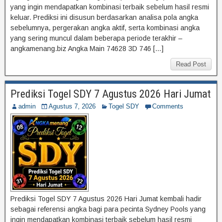
yang ingin mendapatkan kombinasi terbaik sebelum hasil resmi
keluar. Prediksi ini disusun berdasarkan analisa pola angka
sebelumnya, pergerakan angka aktif, serta kombinasi angka
yang sering muncul dalam beberapa periode terakhir –
angkamenang.biz Angka Main 74628 3D 746 […]
Read Post
Prediksi Togel SDY 7 Agustus 2026 Hari Jumat
admin
Agustus 7, 2026
Togel SDY
Comments
Prediksi Togel SDY 7 Agustus 2026 Hari Jumat kembali hadir
sebagai referensi angka bagi para pecinta Sydney Pools yang
ingin mendapatkan kombinasi terbaik sebelum hasil resmi