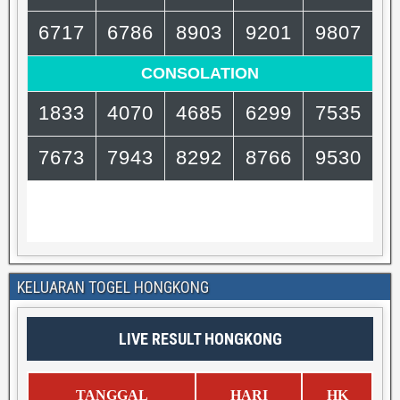
KELUARAN TOGEL HONGKONG
LIVE RESULT HONGKONG