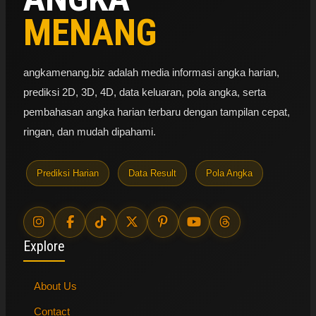
MENANG
angkamenang.biz adalah media informasi angka harian,
prediksi 2D, 3D, 4D, data keluaran, pola angka, serta
pembahasan angka harian terbaru dengan tampilan cepat,
ringan, dan mudah dipahami.
Prediksi Harian
Data Result
Pola Angka
Explore
About Us
Contact