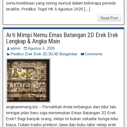
serta kombinasi yang sering muncul dalam beberapa periode
terakhir. Prediksi Togel HK 6 Agustus 2026 […]
Read Post
Arti Mimpi Nemu Emas Batangan 2D Erek Erek
Lengkap & Angka Main
admin
Agustus 6, 2026
Prediksi Erek Erek 2D,3D,4D Bergambar
Comments
angkamenang.biz – Pernahkah Anda terbangun dari tidur lalu
teringat jelas baru saja menemukan Emas Batangan 2D Erek
Erek? Bagi banyak orang, mimpi ini bukan sekadar bunga tidur
biasa. Dalam tradisi primbon Jawa dan buku tafsir mimpi erek