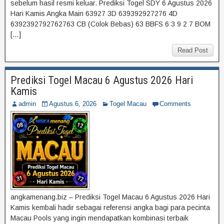
sebelum hasil resmi keluar. Prediksi Togel SDY 6 Agustus 2026
Hari Kamis Angka Main 63927 3D 639392927276 4D
6392392792762763 CB (Colok Bebas) 63 BBFS 6 3 9 2 7 BOM
[…]
Read Post
Prediksi Togel Macau 6 Agustus 2026 Hari
Kamis
admin
Agustus 6, 2026
Togel Macau
Comments
angkamenang.biz – Prediksi Togel Macau 6 Agustus 2026 Hari
Kamis kembali hadir sebagai referensi angka bagi para pecinta
Macau Pools yang ingin mendapatkan kombinasi terbaik