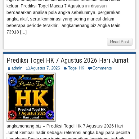
keluar. Prediksi Togel Macau 7 Agustus ini disusun
berdasarkan analisa pola angka sebelumnya, pergerakan
angka aktif, serta kombinasi yang sering muncul dalam
beberapa periode terakhir.- angkamenang.biz Angka Main
73918 […]
Read Post
Prediksi Togel HK 7 Agustus 2026 Hari Jumat
admin
Agustus 7, 2026
Togel HK
Comments
angkamenang.biz – Prediksi Togel HK 7 Agustus 2026 Hari
Jumat kembali hadir sebagai referensi angka bagi para pecinta