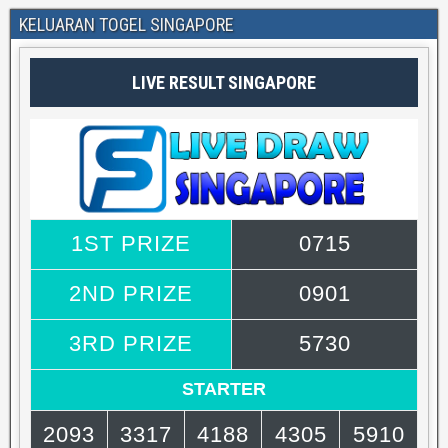
KELUARAN TOGEL SINGAPORE
LIVE RESULT SINGAPORE