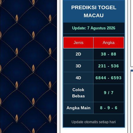
PREDIKSI TOGEL
MACAU
Update: 7 Agustus 2026
Jenis
Angka
2D
38 - 88
3D
231 - 536
4D
6844 - 6593
Colok
9 / 7
Bebas
Angka Main
8 - 9 - 6
Update otomatis setiap hari