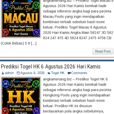
angkamenang.biz – Prediksi Togel Macau 6
Agustus 2026 Hari Kamis kembali hadir
sebagai referensi angka bagi para pecinta
Macau Pools yang ingin mendapatkan
kombinasi terbaik sebelum hasil resmi
keluar. Prediksi Togel Macau 6 Agustus
2026 Hari Kamis Angka Main 58247 3D 582
824 247 475 4D 5824 8247 2475 4758 CB
(Colok Bebas) 5 8 […]
Read Post
Prediksi Togel HK 6 Agustus 2026 Hari Kamis
admin
Agustus 6, 2026
Togel HK
Comments
angkamenang.biz – Prediksi Togel HK 6
Agustus 2026 Hari Kamis kembali hadir
sebagai referensi angka bagi para pecinta
Hongkong Pools yang ingin mendapatkan
kombinasi terbaik sebelum hasil resmi
keluar. Prediksi HK ini disusun
berdasarkan pola angka sebelumnya,