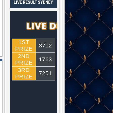
LIVE RESULT SYDNEY