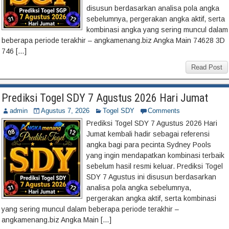
disusun berdasarkan analisa pola angka
63
75
87
99
sebelumnya, pergerakan angka aktif, serta
64
76
88
00
kombinasi angka yang sering muncul dalam
65
77
89
beberapa periode terakhir – angkamenang.biz Angka Main 74628 3D
746 […]
66
78
90
67
79
91
Read Post
68
80
92
69
81
93
Prediksi Togel SDY 7 Agustus 2026 Hari Jumat
70
82
94
admin
Agustus 7, 2026
Togel SDY
Comments
71
83
95
Prediksi Togel SDY 7 Agustus 2026 Hari
Jumat kembali hadir sebagai referensi
72
84
96
angka bagi para pecinta Sydney Pools
yang ingin mendapatkan kombinasi terbaik
sebelum hasil resmi keluar. Prediksi Togel
SDY 7 Agustus ini disusun berdasarkan
analisa pola angka sebelumnya,
pergerakan angka aktif, serta kombinasi
yang sering muncul dalam beberapa periode terakhir –
angkamenang.biz Angka Main […]