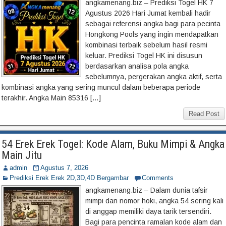
angkamenang.biz – Prediksi Togel HK 7
Agustus 2026 Hari Jumat kembali hadir
sebagai referensi angka bagi para pecinta
Hongkong Pools yang ingin mendapatkan
kombinasi terbaik sebelum hasil resmi
keluar. Prediksi Togel HK ini disusun
berdasarkan analisa pola angka
sebelumnya, pergerakan angka aktif, serta
kombinasi angka yang sering muncul dalam beberapa periode
terakhir. Angka Main 85316 […]
Read Post
54 Erek Erek Togel: Kode Alam, Buku Mimpi & Angka
Main Jitu
admin
Agustus 7, 2026
Prediksi Erek Erek 2D,3D,4D Bergambar
Comments
angkamenang.biz – Dalam dunia tafsir
mimpi dan nomor hoki, angka 54 sering kali
di anggap memiliki daya tarik tersendiri.
Bagi para pencinta ramalan kode alam dan