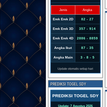
Jenis
Angka
Erek Erek 2D
82 - 27
Erek Erek 3D
357 - 914
Erek Erek 4D
2886 - 8859
Angka Ikut
87 - 35
Angka Main
3 - 8 - 5
Update otomatis setiap hari
PREDIKSI TOGEL SDY
PREDIKSI TOGEL SDY
Update: 7 Agustus 2026