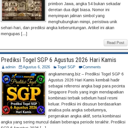
primbon Jawa, angka 54 bukan sekadar
deretan dua digit biasa. Nomor ini
menyimpan jalinan simbol yang
menghubungkan mimpi, peristiwa unik
sehari-hari, dan prediksi angka keberuntungan. Artikel ini akan
mengupas […]
Read Post
Prediksi Togel SGP 6 Agustus 2026 Hari Kamis
admin
Agustus 6, 2026
Togel SGP
Comments
angkamenang.biz – Prediksi Togel SGP 6
Agustus 2026 Hari Kamis kembali hadir
sebagai referensi angka bagi para pecinta
Singapore Pools yang ingin mendapatkan
kombinasi terbaik sebelum hasil resmi
keluar. Prediksi ini disusun berdasarkan
analisa pola angka sebelumnya,
pergerakan angka aktif, serta kombinasi
angka yang sering muncul dalam beberapa periode terakhir. Prediksi
SGP 6 Agustus 2026 […]