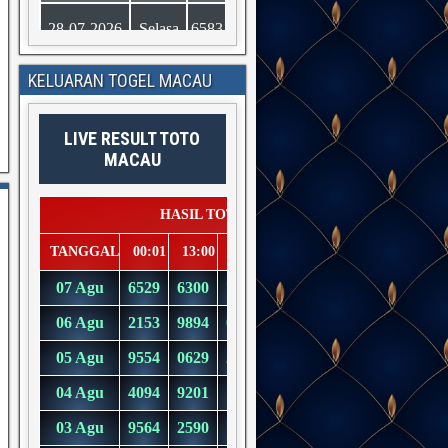
KELUARAN TOGEL MACAU
LIVE RESULT TOTO
MACAU