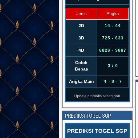
Jenis
Angka
2D
14 - 44
3D
725 - 633
4D
6826 - 9867
Colok
3 / 0
Bebas
Angka Main
4 - 8 - 7
Update otomatis setiap hari
PREDIKSI TOGEL SGP
PREDIKSI TOGEL SGP