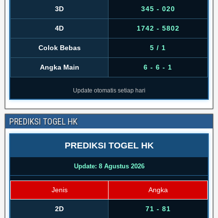
3D
345 - 020
4D
1742 - 5802
Colok Bebas
5 / 1
Angka Main
6 - 6 - 1
Update otomatis setiap hari
PREDIKSI TOGEL HK
PREDIKSI TOGEL HK
Update: 8 Agustus 2026
Jenis
Angka
2D
71 - 81