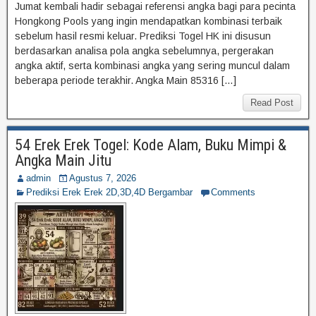
Jumat kembali hadir sebagai referensi angka bagi para pecinta
Hongkong Pools yang ingin mendapatkan kombinasi terbaik
sebelum hasil resmi keluar. Prediksi Togel HK ini disusun
berdasarkan analisa pola angka sebelumnya, pergerakan
angka aktif, serta kombinasi angka yang sering muncul dalam
beberapa periode terakhir. Angka Main 85316 […]
Read Post
54 Erek Erek Togel: Kode Alam, Buku Mimpi &
Angka Main Jitu
admin
Agustus 7, 2026
Prediksi Erek Erek 2D,3D,4D Bergambar
Comments