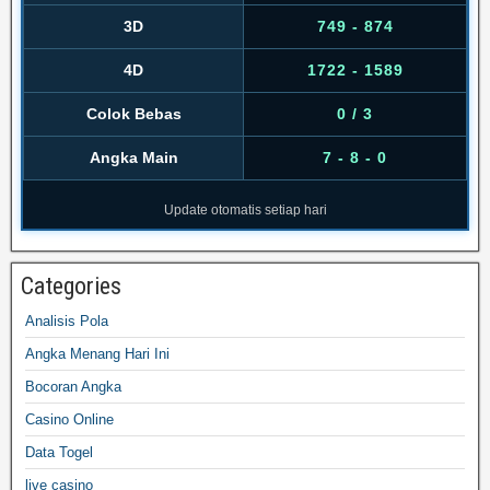
3D
749 - 874
4D
1722 - 1589
Colok Bebas
0 / 3
Angka Main
7 - 8 - 0
Update otomatis setiap hari
Categories
Analisis Pola
Angka Menang Hari Ini
Bocoran Angka
Casino Online
Data Togel
live casino