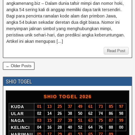
angkamenang.biz – Dalam dunia tafsir mimpi dan nomor hoki,
angka 54 sering kali di anggap memiliki daya tarik tersendiri.
Bagi para pencinta ramalan kode alam dan primbon Jawa,
angka 54 bukan sekadar deretan dua digit biasa. Nomor ini
menyimpan jalinan simbol yang menghubungkan mimpi,
peristiwa unik sehari-hari, dan prediksi angka keberuntungan.
Artikel ini akan mengupas […]
Read Post
← Older Posts
SHIO TOGEL
SHIO TOGEL 2026
KUDA
01
13
25
37
49
61
73
85
97
ULAR
02
14
26
38
50
62
74
86
98
NAGA
03
15
27
39
51
63
75
87
99
KELINCI
04
16
28
40
52
64
76
88
00
HARIMAU
05
17
29
41
53
65
77
89