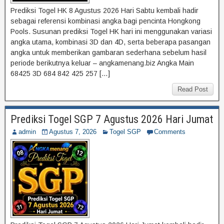
Prediksi Togel HK 8 Agustus 2026 Hari Sabtu kembali hadir
sebagai referensi kombinasi angka bagi pencinta Hongkong
Pools. Susunan prediksi Togel HK hari ini menggunakan variasi
angka utama, kombinasi 3D dan 4D, serta beberapa pasangan
angka untuk memberikan gambaran sederhana sebelum hasil
periode berikutnya keluar – angkamenang.biz Angka Main
68425 3D 684 842 425 257 […]
Read Post
Prediksi Togel SGP 7 Agustus 2026 Hari Jumat
admin
Agustus 7, 2026
Togel SGP
Comments