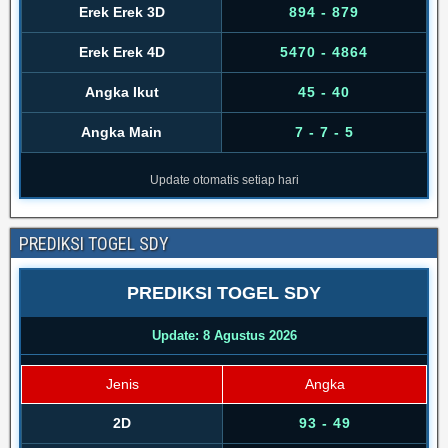
Erek Erek 3D
894 - 879
Erek Erek 4D
5470 - 4864
Angka Ikut
45 - 40
Angka Main
7 - 7 - 5
Update otomatis setiap hari
PREDIKSI TOGEL SDY
PREDIKSI TOGEL SDY
Update: 8 Agustus 2026
Jenis
Angka
2D
93 - 49