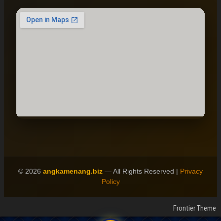
© 2026
angkamenang.biz
— All Rights Reserved |
Privacy
Policy
Frontier Theme