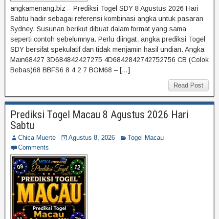
angkamenang.biz – Prediksi Togel SDY 8 Agustus 2026 Hari
Sabtu hadir sebagai referensi kombinasi angka untuk pasaran
Sydney. Susunan berikut dibuat dalam format yang sama
seperti contoh sebelumnya. Perlu diingat, angka prediksi Togel
SDY bersifat spekulatif dan tidak menjamin hasil undian. Angka
Main68427 3D684842427275 4D6842842742752756 CB (Colok
Bebas)68 BBFS6 8 4 2 7 BOM68 – […]
Read Post
Prediksi Togel Macau 8 Agustus 2026 Hari
Sabtu
Chica Muerte
Agustus 8, 2026
Togel Macau
Comments