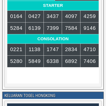
KELUARAN TOGEL HONGKONG