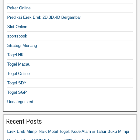
Poker Online
Prediksi Erek Erek 2D,3D,4D Bergambar
Slot Online
sportsbook
Strategi Menang
Togel HK
Togel Macau
Togel Online
Togel SDY
Togel SGP
Uncategorized
Recent Posts
Erek Erek Mimpi Naik Mobil Togel: Kode Alam & Tafsir Buku Mimpi