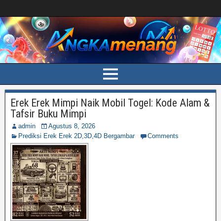
Erek Erek Mimpi Naik Mobil Togel: Kode Alam &
Tafsir Buku Mimpi
admin
Agustus 8, 2026
Prediksi Erek Erek 2D,3D,4D Bergambar
Comments