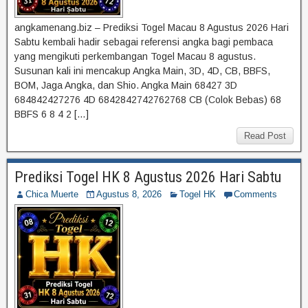
angkamenang.biz – Prediksi Togel Macau 8 Agustus 2026 Hari
Sabtu kembali hadir sebagai referensi angka bagi pembaca
yang mengikuti perkembangan Togel Macau 8 agustus.
Susunan kali ini mencakup Angka Main, 3D, 4D, CB, BBFS,
BOM, Jaga Angka, dan Shio. Angka Main 68427 3D
684842427276 4D 6842842742762768 CB (Colok Bebas) 68
BBFS 6 8 4 2 […]
Read Post
Prediksi Togel HK 8 Agustus 2026 Hari Sabtu
Chica Muerte
Agustus 8, 2026
Togel HK
Comments