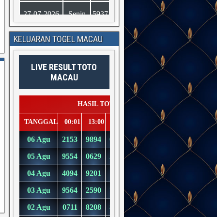
KELUARAN TOGEL MACAU
LIVE RESULT TOTO
MACAU