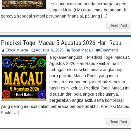
erek, menemukan benda berharga seperti
Logam Mulia (LM) atau emas batangan di
percaya sebagai simbol perubahan finansial, peluang […]
Read Post
Prediksi Togel Macau 5 Agustus 2026 Hari Rabu
Chica Muerte
Agustus 6, 2026
Togel Macau
Comments
angkamenang.biz – Prediksi Togel Macau 5
Agustus 2026 Hari Rabu kembali hadir
sebagai referensi kombinasi angka bagi
para pecinta Macau Pools yang ingin
mencari susunan angka terbaik sebelum
hasil resmi keluar. Prediksi Togel Macau ini
disusun dari pola angka sebelumnya,
pergerakan angka aktif, serta kombinasi
yang sering muncul dalam beberapa periode terakhir. Prediksi Macau
Pools […]
Read Post