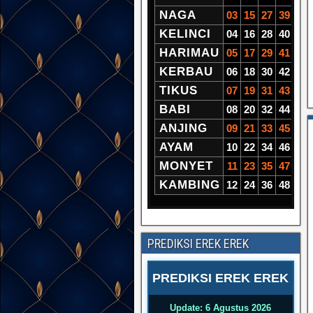
NAGA
03
15
27
39
51
KELINCI
04
16
28
40
52
HARIMAU
05
17
29
41
53
KERBAU
06
18
30
42
54
TIKUS
07
19
31
43
55
BABI
08
20
32
44
56
ANJING
09
21
33
45
57
AYAM
10
22
34
46
58
MONYET
11
23
35
47
59
KAMBING
12
24
36
48
60
PREDIKSI EREK EREK
PREDIKSI EREK EREK
Update: 6 Agustus 2026