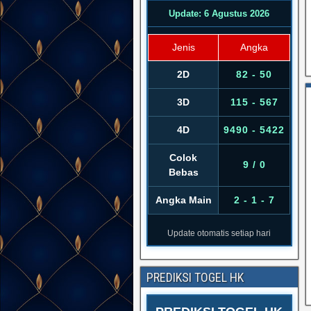
Update: 6 Agustus 2026
Jenis
Angka
2D
82 - 50
3D
115 - 567
4D
9490 - 5422
Colok
9 / 0
Bebas
Angka Main
2 - 1 - 7
Update otomatis setiap hari
PREDIKSI TOGEL HK