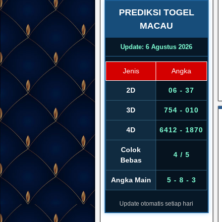
PREDIKSI TOGEL
MACAU
Update: 6 Agustus 2026
Jenis
Angka
2D
06 - 37
3D
754 - 010
4D
6412 - 1870
Colok
4 / 5
Bebas
Angka Main
5 - 8 - 3
Update otomatis setiap hari