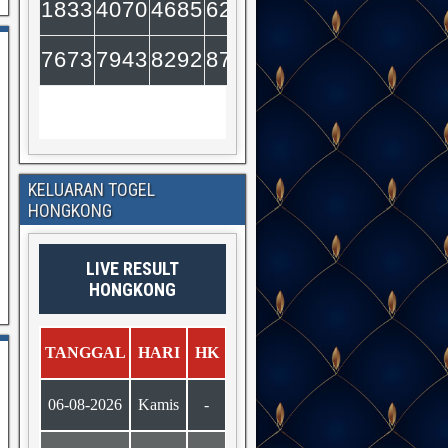
KELUARAN TOGEL
HONGKONG
LIVE RESULT
HONGKONG