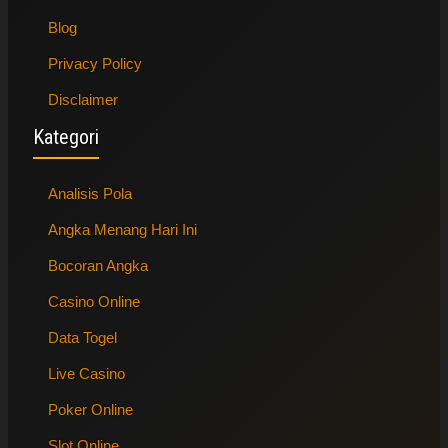
Blog
Privacy Policy
Disclaimer
Kategori
Analisis Pola
Angka Menang Hari Ini
Bocoran Angka
Casino Online
Data Togel
Live Casino
Poker Online
Slot Online