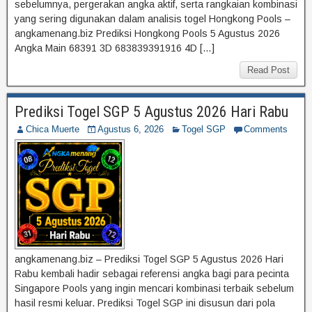
sebelumnya, pergerakan angka aktif, serta rangkaian kombinasi
yang sering digunakan dalam analisis togel Hongkong Pools –
angkamenang.biz Prediksi Hongkong Pools 5 Agustus 2026
Angka Main 68391 3D 683839391916 4D […]
Read Post
Prediksi Togel SGP 5 Agustus 2026 Hari Rabu
Chica Muerte
Agustus 6, 2026
Togel SGP
Comments
angkamenang.biz – Prediksi Togel SGP 5 Agustus 2026 Hari
Rabu kembali hadir sebagai referensi angka bagi para pecinta
Singapore Pools yang ingin mencari kombinasi terbaik sebelum
hasil resmi keluar. Prediksi Togel SGP ini disusun dari pola