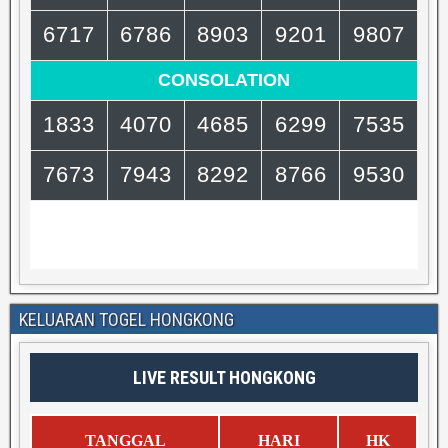
KELUARAN TOGEL HONGKONG
LIVE RESULT HONGKONG