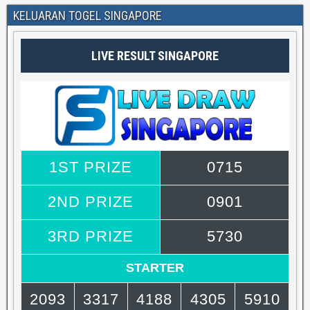
KELUARAN TOGEL SINGAPORE
LIVE RESULT SINGAPORE