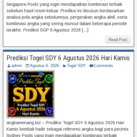
Singapore Pools yang ingin mendapatkan kombinasi terbaik
sebelum hasil resmi keluar. Prediksi ini disusun berdasarkan
analisa pola angka sebelumnya, pergerakan angka aktif, serta
kombinasi angka yang sering muncul dalam beberapa periode
terakhir. Prediksi SGP 6 Agustus 2026 […]
Read Post
Prediksi Togel SDY 6 Agustus 2026 Hari Kamis
admin
Agustus 6, 2026
Togel SDY
Comments
angkamenang.biz – Prediksi Togel SDY 6 Agustus 2026 Hari
Kamis kembali hadir sebagai referensi angka bagi para pecinta
Sydney Pools yang ingin mendapatkan kombinasi terbaik