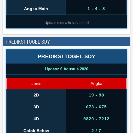
Angka Main
1 - 4 - 8
Update otomatis setiap hari
PREDIKSI TOGEL SDY
PREDIKSI TOGEL SDY
Update: 6 Agustus 2026
Jenis
Angka
2D
19 - 98
3D
673 - 675
4D
9820 - 7212
Colok Bebas
2 / 7