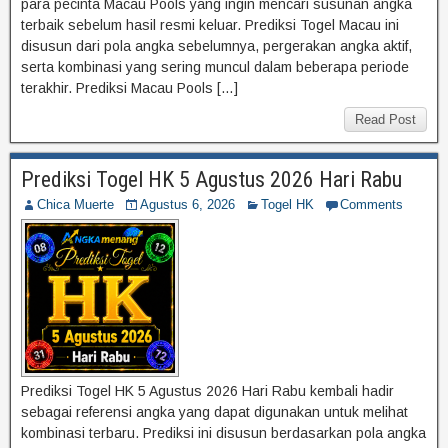
para pecinta Macau Pools yang ingin mencari susunan angka
terbaik sebelum hasil resmi keluar. Prediksi Togel Macau ini
disusun dari pola angka sebelumnya, pergerakan angka aktif,
serta kombinasi yang sering muncul dalam beberapa periode
terakhir. Prediksi Macau Pools […]
Read Post
Prediksi Togel HK 5 Agustus 2026 Hari Rabu
Chica Muerte
Agustus 6, 2026
Togel HK
Comments
Prediksi Togel HK 5 Agustus 2026 Hari Rabu kembali hadir
sebagai referensi angka yang dapat digunakan untuk melihat
kombinasi terbaru. Prediksi ini disusun berdasarkan pola angka