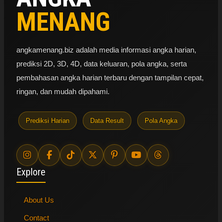
MENANG
angkamenang.biz adalah media informasi angka harian,
prediksi 2D, 3D, 4D, data keluaran, pola angka, serta
pembahasan angka harian terbaru dengan tampilan cepat,
ringan, dan mudah dipahami.
Prediksi Harian
Data Result
Pola Angka
Explore
About Us
Contact