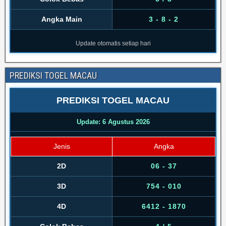
Angka Main
3 - 8 - 2
Update otomatis setiap hari
PREDIKSI TOGEL MACAU
PREDIKSI TOGEL MACAU
Update: 6 Agustus 2026
Jenis
Angka
2D
06 - 37
3D
754 - 010
4D
6412 - 1870