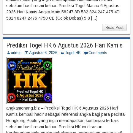
sebelum hasil resmi keluar. Prediksi Togel Macau 6 Agustus
2026 Hari Kamis Angka Main 58247 3D 582 824 247 475 4D
5824 8247 2475 4758 CB (Colok Bebas) 5 8 […]
Read Post
Prediksi Togel HK 6 Agustus 2026 Hari Kamis
admin
Agustus 6, 2026
Togel HK
Comments
angkamenang.biz – Prediksi Togel HK 6 Agustus 2026 Hari
Kamis kembali hadir sebagai referensi angka bagi para pecinta
Hongkong Pools yang ingin mendapatkan kombinasi terbaik
sebelum hasil resmi keluar. Prediksi HK ini disusun