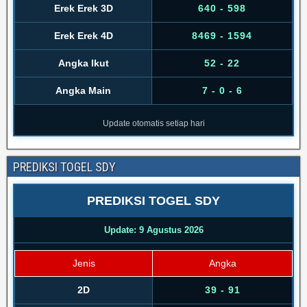
Erek Erek 3D
640 - 598
Erek Erek 4D
8469 - 1594
Angka Ikut
52 - 22
Angka Main
7 - 0 - 6
Update otomatis setiap hari
PREDIKSI TOGEL SDY
PREDIKSI TOGEL SDY
Update: 9 Agustus 2026
Jenis
Angka
2D
39 - 91