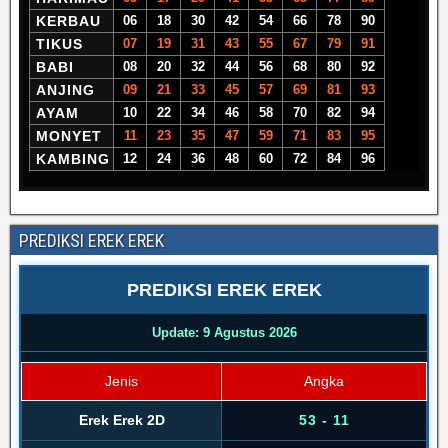
KERBAU
06
18
30
42
54
66
78
90
TIKUS
07
19
31
43
55
67
79
91
BABI
08
20
32
44
56
68
80
92
ANJING
09
21
33
45
57
69
81
93
AYAM
10
22
34
46
58
70
82
94
MONYET
11
23
35
47
59
71
83
95
KAMBING
12
24
36
48
60
72
84
96
PREDIKSI EREK EREK
PREDIKSI EREK EREK
Update: 9 Agustus 2026
Jenis
Angka
Erek Erek 2D
53 - 11