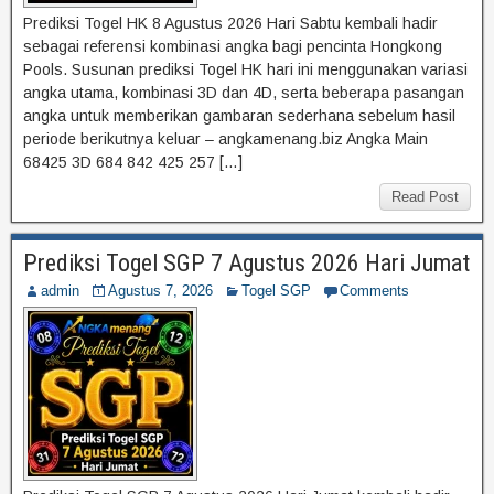
Prediksi Togel HK 8 Agustus 2026 Hari Sabtu kembali hadir
sebagai referensi kombinasi angka bagi pencinta Hongkong
Pools. Susunan prediksi Togel HK hari ini menggunakan variasi
angka utama, kombinasi 3D dan 4D, serta beberapa pasangan
angka untuk memberikan gambaran sederhana sebelum hasil
periode berikutnya keluar – angkamenang.biz Angka Main
68425 3D 684 842 425 257 […]
Read Post
Prediksi Togel SGP 7 Agustus 2026 Hari Jumat
admin
Agustus 7, 2026
Togel SGP
Comments