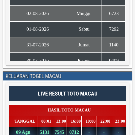
KELUARAN TOGEL MACAU
LIVE RESULT TOTO MACAU