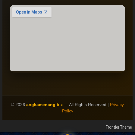
© 2026
angkamenang.biz
— All Rights Reserved |
Privacy
Policy
Frontier Theme