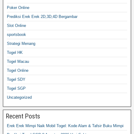
Poker Online
Prediksi Erek Erek 2D,3D,4D Bergambar
Slot Online
sportsbook
Strategi Menang
Togel HK
Togel Macau
Togel Online
Togel SDY
Togel SGP
Uncategorized
Recent Posts
Erek Erek Mimpi Naik Mobil Togel: Kode Alam & Tafsir Buku Mimpi