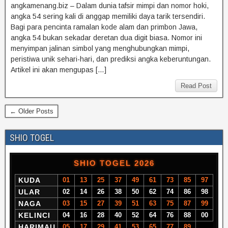
angkamenang.biz – Dalam dunia tafsir mimpi dan nomor hoki,
angka 54 sering kali di anggap memiliki daya tarik tersendiri.
Bagi para pencinta ramalan kode alam dan primbon Jawa,
angka 54 bukan sekadar deretan dua digit biasa. Nomor ini
menyimpan jalinan simbol yang menghubungkan mimpi,
peristiwa unik sehari-hari, dan prediksi angka keberuntungan.
Artikel ini akan mengupas […]
Read Post
← Older Posts
SHIO TOGEL
SHIO TOGEL 2026
KUDA
01
13
25
37
49
61
73
85
97
ULAR
02
14
26
38
50
62
74
86
98
NAGA
03
15
27
39
51
63
75
87
99
KELINCI
04
16
28
40
52
64
76
88
00
HARIMAU
05
17
29
41
53
65
77
89