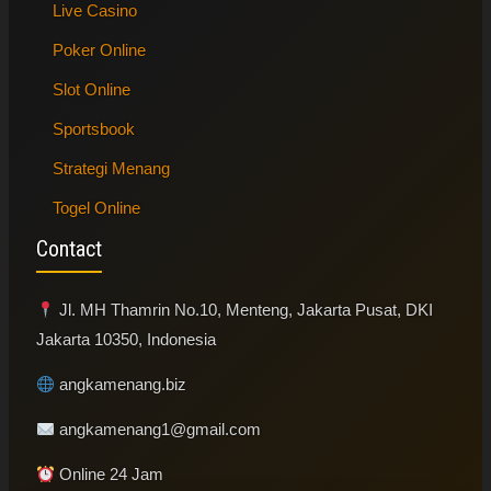
Live Casino
Poker Online
Slot Online
Sportsbook
Strategi Menang
Togel Online
Contact
Jl. MH Thamrin No.10, Menteng, Jakarta Pusat, DKI
Jakarta 10350, Indonesia
angkamenang.biz
angkamenang1@gmail.com
Online 24 Jam