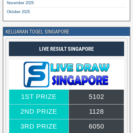
November 2025
Oktober 2025
KELUARAN TOGEL SINGAPORE
LIVE RESULT SINGAPORE