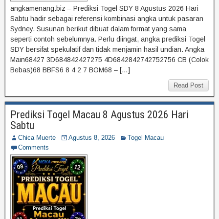
angkamenang.biz – Prediksi Togel SDY 8 Agustus 2026 Hari
Sabtu hadir sebagai referensi kombinasi angka untuk pasaran
Sydney. Susunan berikut dibuat dalam format yang sama
seperti contoh sebelumnya. Perlu diingat, angka prediksi Togel
SDY bersifat spekulatif dan tidak menjamin hasil undian. Angka
Main68427 3D684842427275 4D6842842742752756 CB (Colok
Bebas)68 BBFS6 8 4 2 7 BOM68 – […]
Read Post
Prediksi Togel Macau 8 Agustus 2026 Hari
Sabtu
Chica Muerte
Agustus 8, 2026
Togel Macau
Comments