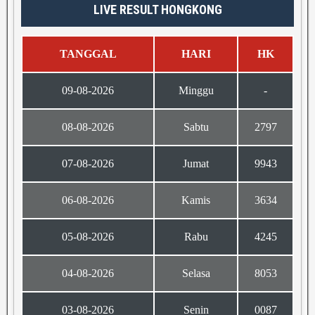
LIVE RESULT HONGKONG