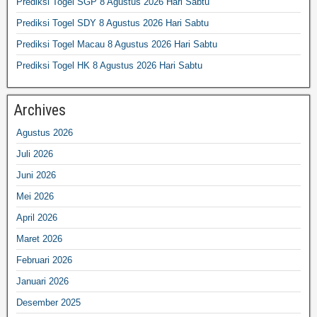
Prediksi Togel SGP 8 Agustus 2026 Hari Sabtu
Prediksi Togel SDY 8 Agustus 2026 Hari Sabtu
Prediksi Togel Macau 8 Agustus 2026 Hari Sabtu
Prediksi Togel HK 8 Agustus 2026 Hari Sabtu
Archives
Agustus 2026
Juli 2026
Juni 2026
Mei 2026
April 2026
Maret 2026
Februari 2026
Januari 2026
Desember 2025