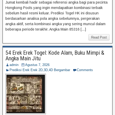
Jumat kembali hadir sebagai referensi angka bagi para pecinta
Hongkong Pools yang ingin mendapatkan kombinasi terbaik
sebelum hasil resmi keluar. Prediksi Togel HK ini disusun
berdasarkan analisa pola angka sebelumnya, pergerakan
angka aktif, serta kombinasi angka yang sering muncul dalam
beberapa periode terakhir. Angka Main 85316 […]
Read Post
54 Erek Erek Togel: Kode Alam, Buku Mimpi &
Angka Main Jitu
admin
Agustus 7, 2026
Prediksi Erek Erek 2D,3D,4D Bergambar
Comments