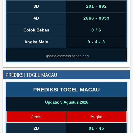
3D
291 - 892
4D
2666 - 0959
Colok Bebas
0 / 6
Angka Main
9 - 4 - 3
Update otomatis setiap hari
PREDIKSI TOGEL MACAU
PREDIKSI TOGEL MACAU
Update: 9 Agustus 2026
Jenis
Angka
2D
01 - 45