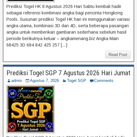
Prediksi Togel HK 8 Agustus 2026 Hari Sabtu kembali hadir
sebagai referensi kombinasi angka bagi pencinta Hongkong
Pools. Susunan prediksi Togel HK hari ini menggunakan variasi
angka utama, kombinasi 3D dan 4D, serta beberapa pasangan
angka untuk memberikan gambaran sederhana sebelum hasil
periode berikutnya keluar – angkamenang.biz Angka Main
68425 3D 684 842 425 257 […]
Read Post
Prediksi Togel SGP 7 Agustus 2026 Hari Jumat
admin
Agustus 7, 2026
Togel SGP
Comments