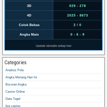
3D
029 - 278
4D
2025 - 8673
Colok Bebas
2 / 0
Angka Main
0 - 6 - 9
Update otomatis setiap hari
Categories
Analisis Pola
Angka Menang Hari Ini
Bocoran Angka
Casino Online
Data Togel
live casino