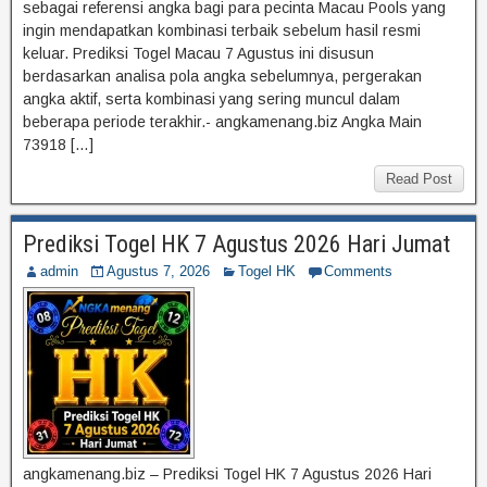
sebagai referensi angka bagi para pecinta Macau Pools yang
ingin mendapatkan kombinasi terbaik sebelum hasil resmi
keluar. Prediksi Togel Macau 7 Agustus ini disusun
berdasarkan analisa pola angka sebelumnya, pergerakan
angka aktif, serta kombinasi yang sering muncul dalam
beberapa periode terakhir.- angkamenang.biz Angka Main
73918 […]
Read Post
Prediksi Togel HK 7 Agustus 2026 Hari Jumat
admin
Agustus 7, 2026
Togel HK
Comments
angkamenang.biz – Prediksi Togel HK 7 Agustus 2026 Hari