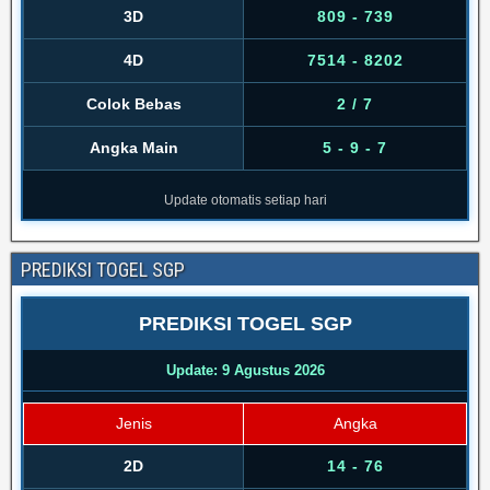
3D
809 - 739
4D
7514 - 8202
Colok Bebas
2 / 7
Angka Main
5 - 9 - 7
Update otomatis setiap hari
PREDIKSI TOGEL SGP
PREDIKSI TOGEL SGP
Update: 9 Agustus 2026
Jenis
Angka
2D
14 - 76