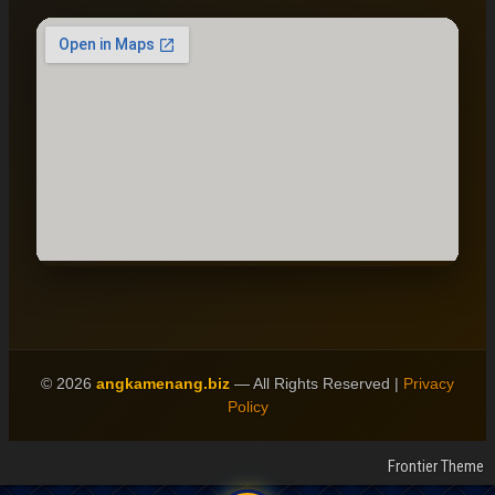
© 2026
angkamenang.biz
— All Rights Reserved |
Privacy
Policy
Frontier Theme