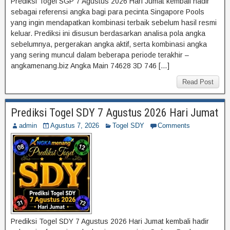
Prediksi Togel SGP 7 Agustus 2026 Hari Jumat kembali hadir
sebagai referensi angka bagi para pecinta Singapore Pools
yang ingin mendapatkan kombinasi terbaik sebelum hasil resmi
keluar. Prediksi ini disusun berdasarkan analisa pola angka
sebelumnya, pergerakan angka aktif, serta kombinasi angka
yang sering muncul dalam beberapa periode terakhir –
angkamenang.biz Angka Main 74628 3D 746 […]
Read Post
Prediksi Togel SDY 7 Agustus 2026 Hari Jumat
admin
Agustus 7, 2026
Togel SDY
Comments
Prediksi Togel SDY 7 Agustus 2026 Hari Jumat kembali hadir