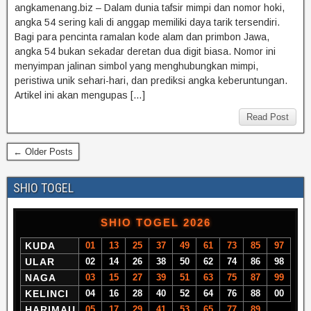
angkamenang.biz – Dalam dunia tafsir mimpi dan nomor hoki,
angka 54 sering kali di anggap memiliki daya tarik tersendiri.
Bagi para pencinta ramalan kode alam dan primbon Jawa,
angka 54 bukan sekadar deretan dua digit biasa. Nomor ini
menyimpan jalinan simbol yang menghubungkan mimpi,
peristiwa unik sehari-hari, dan prediksi angka keberuntungan.
Artikel ini akan mengupas […]
Read Post
← Older Posts
SHIO TOGEL
SHIO TOGEL 2026
KUDA
01
13
25
37
49
61
73
85
97
ULAR
02
14
26
38
50
62
74
86
98
NAGA
03
15
27
39
51
63
75
87
99
KELINCI
04
16
28
40
52
64
76
88
00
HARIMAU
05
17
29
41
53
65
77
89