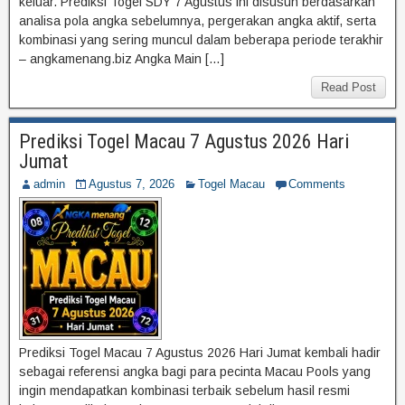
keluar. Prediksi Togel SDY 7 Agustus ini disusun berdasarkan
analisa pola angka sebelumnya, pergerakan angka aktif, serta
kombinasi yang sering muncul dalam beberapa periode terakhir
– angkamenang.biz Angka Main […]
Read Post
Prediksi Togel Macau 7 Agustus 2026 Hari
Jumat
admin
Agustus 7, 2026
Togel Macau
Comments
Prediksi Togel Macau 7 Agustus 2026 Hari Jumat kembali hadir
sebagai referensi angka bagi para pecinta Macau Pools yang
ingin mendapatkan kombinasi terbaik sebelum hasil resmi