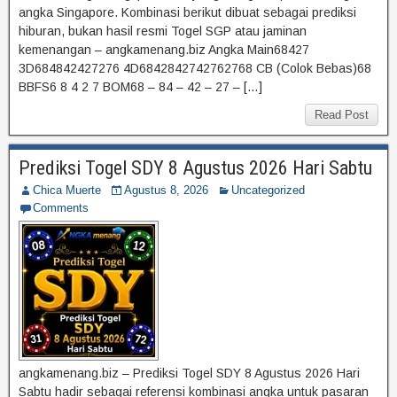
angka Singapore. Kombinasi berikut dibuat sebagai prediksi
hiburan, bukan hasil resmi Togel SGP atau jaminan
kemenangan – angkamenang.biz Angka Main68427
3D684842427276 4D6842842742762768 CB (Colok Bebas)68
BBFS6 8 4 2 7 BOM68 – 84 – 42 – 27 – […]
Read Post
Prediksi Togel SDY 8 Agustus 2026 Hari Sabtu
Chica Muerte
Agustus 8, 2026
Uncategorized
Comments
angkamenang.biz – Prediksi Togel SDY 8 Agustus 2026 Hari
Sabtu hadir sebagai referensi kombinasi angka untuk pasaran