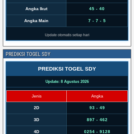
Angka Ikut
45 - 40
Angka Main
7 - 7 - 5
Update otomatis setiap hari
PREDIKSI TOGEL SDY
PREDIKSI TOGEL SDY
Update: 8 Agustus 2026
Jenis
Angka
2D
93 - 49
3D
897 - 462
4D
0254 - 9128