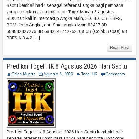
Sabtu kembali hadir sebagai referensi angka bagi pembaca
yang mengikuti perkembangan Togel Macau 8 agustus.
Susunan kali ini mencakup Angka Main, 3D, 4D, CB, BBFS,
BOM, Jaga Angka, dan Shio. Angka Main 68427 3D
684842427276 4D 6842842742762768 CB (Colok Bebas) 68
BBFS 6 8 4 2 […]
Read Post
Prediksi Togel HK 8 Agustus 2026 Hari Sabtu
Chica Muerte
Agustus 8, 2026
Togel HK
Comments
Prediksi Togel HK 8 Agustus 2026 Hari Sabtu kembali hadir
sebagai referensi kombinasi angka bagi pencinta Hongkong