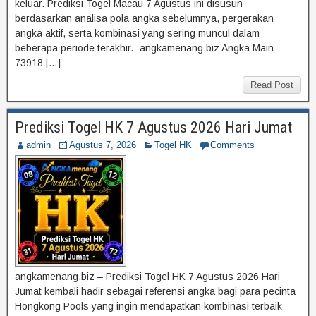
keluar. Prediksi Togel Macau 7 Agustus ini disusun
berdasarkan analisa pola angka sebelumnya, pergerakan
angka aktif, serta kombinasi yang sering muncul dalam
beberapa periode terakhir.- angkamenang.biz Angka Main
73918 […]
Read Post
Prediksi Togel HK 7 Agustus 2026 Hari Jumat
admin
Agustus 7, 2026
Togel HK
Comments
angkamenang.biz – Prediksi Togel HK 7 Agustus 2026 Hari
Jumat kembali hadir sebagai referensi angka bagi para pecinta
Hongkong Pools yang ingin mendapatkan kombinasi terbaik