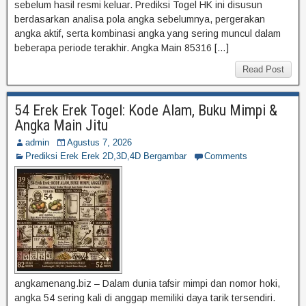
sebelum hasil resmi keluar. Prediksi Togel HK ini disusun
berdasarkan analisa pola angka sebelumnya, pergerakan
angka aktif, serta kombinasi angka yang sering muncul dalam
beberapa periode terakhir. Angka Main 85316 […]
Read Post
54 Erek Erek Togel: Kode Alam, Buku Mimpi &
Angka Main Jitu
admin
Agustus 7, 2026
Prediksi Erek Erek 2D,3D,4D Bergambar
Comments
angkamenang.biz – Dalam dunia tafsir mimpi dan nomor hoki,
angka 54 sering kali di anggap memiliki daya tarik tersendiri.