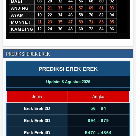
BABI
08
20
32
44
56
68
80
92
ANJING
09
21
33
45
57
69
81
93
AYAM
10
22
34
46
58
70
82
94
MONYET
11
23
35
47
59
71
83
95
KAMBING
12
24
36
48
60
72
84
96
PREDIKSI EREK EREK
PREDIKSI EREK EREK
Update: 8 Agustus 2026
Jenis
Angka
Erek Erek 2D
56 - 94
Erek Erek 3D
894 - 879
Erek Erek 4D
5470 - 4864