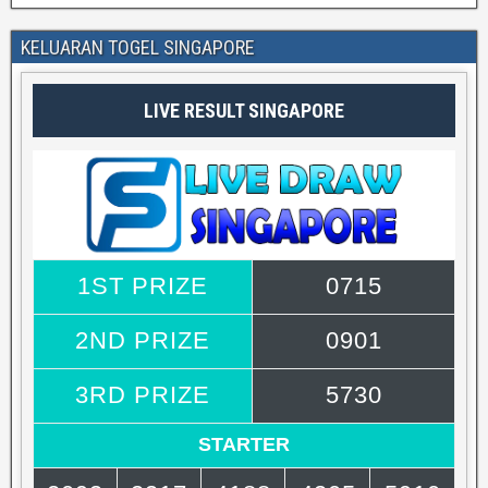
KELUARAN TOGEL SINGAPORE
LIVE RESULT SINGAPORE