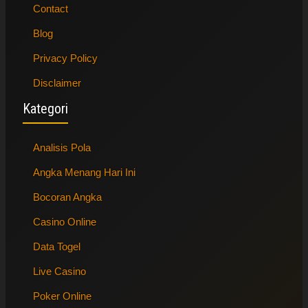
Contact
Blog
Privacy Policy
Disclaimer
Kategori
Analisis Pola
Angka Menang Hari Ini
Bocoran Angka
Casino Online
Data Togel
Live Casino
Poker Online