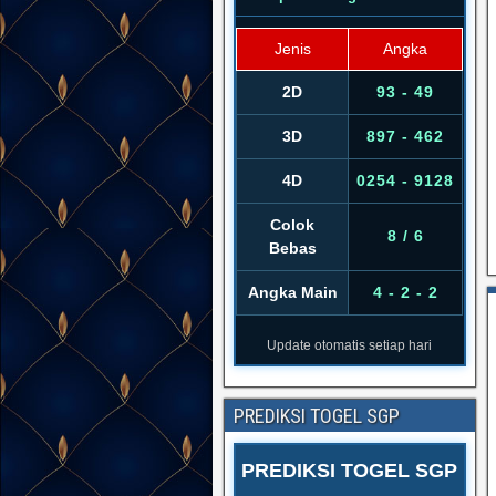
Jenis
Angka
2D
93 - 49
3D
897 - 462
4D
0254 - 9128
Colok
8 / 6
Bebas
Angka Main
4 - 2 - 2
Update otomatis setiap hari
PREDIKSI TOGEL SGP
PREDIKSI TOGEL SGP