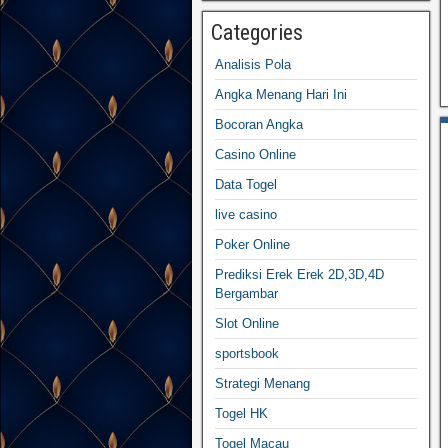
Categories
Analisis Pola
Angka Menang Hari Ini
Bocoran Angka
Casino Online
Data Togel
live casino
Poker Online
Prediksi Erek Erek 2D,3D,4D
Bergambar
Slot Online
sportsbook
Strategi Menang
Togel HK
Togel Macau