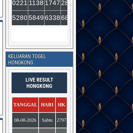
KELUARAN TOGEL
HONGKONG
LIVE RESULT
HONGKONG