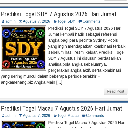
Prediksi Togel SDY 7 Agustus 2026 Hari Jumat
admin
Agustus 7, 2026
Togel SDY
Comments
Prediksi Togel SDY 7 Agustus 2026 Hari
Jumat kembali hadir sebagai referensi
angka bagi para pecinta Sydney Pools
yang ingin mendapatkan kombinasi terbaik
sebelum hasil resmi keluar. Prediksi Togel
SDY 7 Agustus ini disusun berdasarkan
analisa pola angka sebelumnya,
pergerakan angka aktif, serta kombinasi
yang sering muncul dalam beberapa periode terakhir –
angkamenang.biz Angka Main […]
Read Post
Prediksi Togel Macau 7 Agustus 2026 Hari Jumat
admin
Agustus 7, 2026
Togel Macau
Comments
Prediksi Togel Macau 7 Agustus 2026 Hari