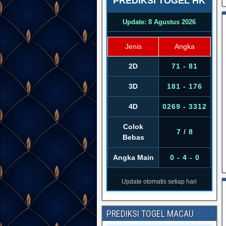
PREDIKSI TOGEL HK
Update: 8 Agustus 2026
Jenis
Angka
2D
71 - 81
3D
181 - 176
4D
0269 - 3312
Colok
7 / 8
Bebas
Angka Main
0 - 4 - 0
Update otomatis setiap hari
PREDIKSI TOGEL MACAU