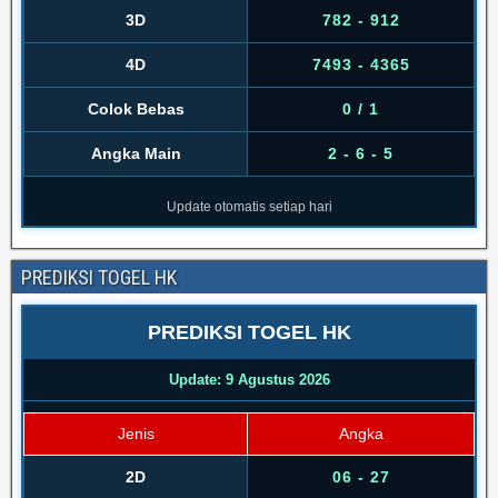
3D
782 - 912
4D
7493 - 4365
Colok Bebas
0 / 1
Angka Main
2 - 6 - 5
Update otomatis setiap hari
PREDIKSI TOGEL HK
PREDIKSI TOGEL HK
Update: 9 Agustus 2026
Jenis
Angka
2D
06 - 27