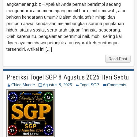
angkamenang.biz – Apakah Anda pernah bermimpi sedang
mengendarai atau menumpang mobil baru, mobil mewah, atau
bahkan kendaraan umum? Dalam dunia tafsir mimpi dan
primbon Jawa, kendaraan melambangkan sarana perjalanan
hidup, status sosial, serta arah tujuan finansial seseorang.
Oleh karena itu, pengalaman bermimpi naik mobil sering kali
dipercaya membawa petunjuk atau isyarat keberuntungan
tersendiri. Artikel ini […]
Read Post
Prediksi Togel SGP 8 Agustus 2026 Hari Sabtu
Chica Muerte
Agustus 8, 2026
Togel SGP
Comments