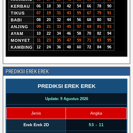
KERBAU
06
18
30
42
54
66
78
90
TIKUS
07
19
31
43
55
67
79
91
BABI
08
20
32
44
56
68
80
92
ANJING
09
21
33
45
57
69
81
93
AYAM
10
22
34
46
58
70
82
94
MONYET
11
23
35
47
59
71
83
95
KAMBING
12
24
36
48
60
72
84
96
PREDIKSI EREK EREK
PREDIKSI EREK EREK
Update: 9 Agustus 2026
Jenis
Angka
Erek Erek 2D
53 - 11