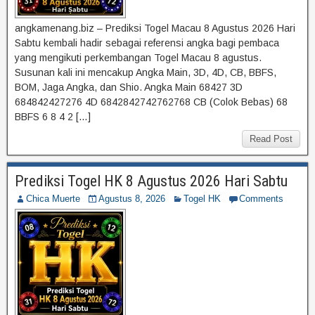
angkamenang.biz – Prediksi Togel Macau 8 Agustus 2026 Hari
Sabtu kembali hadir sebagai referensi angka bagi pembaca
yang mengikuti perkembangan Togel Macau 8 agustus.
Susunan kali ini mencakup Angka Main, 3D, 4D, CB, BBFS,
BOM, Jaga Angka, dan Shio. Angka Main 68427 3D
684842427276 4D 6842842742762768 CB (Colok Bebas) 68
BBFS 6 8 4 2 […]
Read Post
Prediksi Togel HK 8 Agustus 2026 Hari Sabtu
Chica Muerte
Agustus 8, 2026
Togel HK
Comments