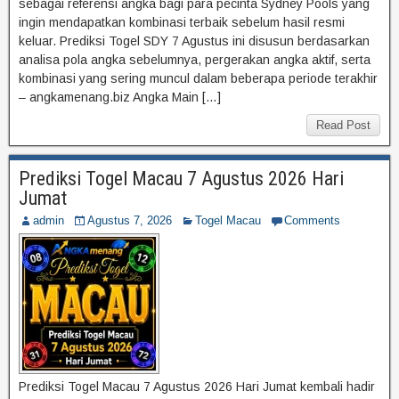
sebagai referensi angka bagi para pecinta Sydney Pools yang
ingin mendapatkan kombinasi terbaik sebelum hasil resmi
keluar. Prediksi Togel SDY 7 Agustus ini disusun berdasarkan
analisa pola angka sebelumnya, pergerakan angka aktif, serta
kombinasi yang sering muncul dalam beberapa periode terakhir
– angkamenang.biz Angka Main […]
Read Post
Prediksi Togel Macau 7 Agustus 2026 Hari
Jumat
admin
Agustus 7, 2026
Togel Macau
Comments
Prediksi Togel Macau 7 Agustus 2026 Hari Jumat kembali hadir