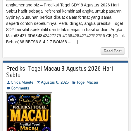
angkamenang.biz – Prediksi Togel SDY 8 Agustus 2026 Hari
Sabtu hadir sebagai referensi kombinasi angka untuk pasaran
Sydney. Susunan berikut dibuat dalam format yang sama
seperti contoh sebelumnya. Perlu diingat, angka prediksi Togel
SDY bersifat spekulatif dan tidak menjamin hasil undian. Angka
Main68427 3D684842427275 4D6842842742752756 CB (Colok
Bebas)68 BBFS6 8 4 2 7 BOM68 – […]
Read Post
Prediksi Togel Macau 8 Agustus 2026 Hari
Sabtu
Chica Muerte
Agustus 8, 2026
Togel Macau
Comments