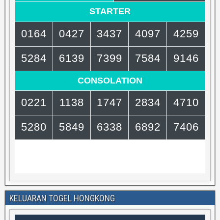
KELUARAN TOGEL HONGKONG