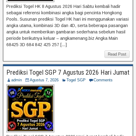
Prediksi Togel HK 8 Agustus 2026 Hari Sabtu kembali hadir
sebagai referensi kombinasi angka bagi pencinta Hongkong
Pools. Susunan prediksi Togel HK hari ini menggunakan variasi
angka utama, kombinasi 3D dan 4D, serta beberapa pasangan
angka untuk memberikan gambaran sederhana sebelum hasil
periode berikutnya keluar – angkamenang.biz Angka Main
68425 3D 684 842 425 257 […]
Read Post
Prediksi Togel SGP 7 Agustus 2026 Hari Jumat
admin
Agustus 7, 2026
Togel SGP
Comments